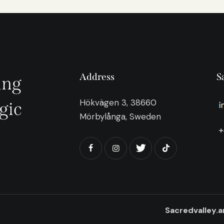
Address
S
ing
Hökvägen 3, 38660
gic
Mörbylånga, Sweden
Sacredvalley.a