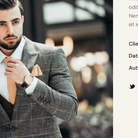
odit
Nem
sit 
Cli
Da
Aut