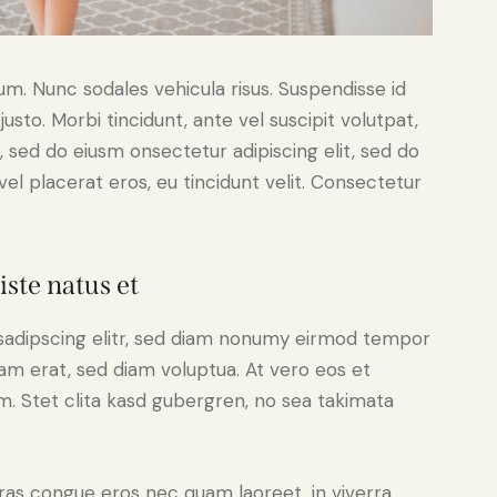
lum. Nunc sodales vehicula risus. Suspendisse id
justo. Morbi tincidunt, ante vel suscipit volutpat,
, sed do eiusm onsectetur adipiscing elit, sed do
el placerat eros, eu tincidunt velit. Consectetur
iste natus et
sadipscing elitr, sed diam nonumy eirmod tempor
yam erat, sed diam voluptua. At vero eos et
. Stet clita kasd gubergren, no sea takimata
ras congue eros nec quam laoreet, in viverra