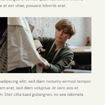
 at est vitae, posuere lobortis erat.
sadipscing elitr, sed diam nonumy eirmod tempor
yam erat, sed diam voluptua. At vero eos et
. Stet clita kasd gubergren, no sea takimata