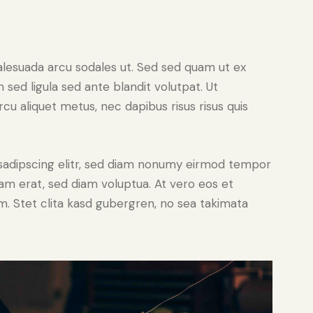
alesuada arcu sodales ut. Sed sed quam ut ex
ed ligula sed ante blandit volutpat. Ut
rcu aliquet metus, nec dapibus risus risus quis
sadipscing elitr, sed diam nonumy eirmod tempor
yam erat, sed diam voluptua. At vero eos et
. Stet clita kasd gubergren, no sea takimata